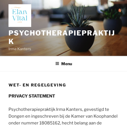
Ga
naar
de
inhoud
PSYCHOTHERAPIEPRAKTIJ
K
Irma Kanters
Menu
WET- EN REGELGEVING
PRIVACY STATEMENT
Psychotherapiepraktijk Irma Kanters, gevestigd te
Dongen en ingeschreven bij de Kamer van Koophandel
onder nummer 18085162, hecht belang aan de